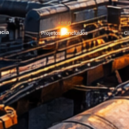
+250
ncia
Projetos Concluídos
Cl