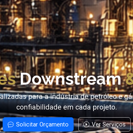
es
Downstream
lizadas para a indústria de petróleo e gá
confiabilidade em cada projeto.
Solicitar Orçamento
Ver Serviços