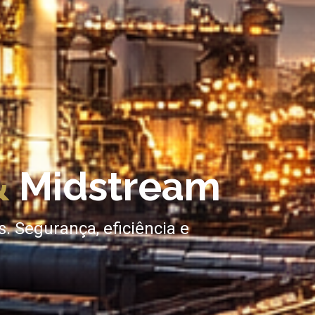
&
Midstream
s. Segurança, eficiência e